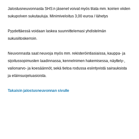
Jalostusneuvonnasta SHS:n jäsenet voivat myös tilata mm. koirien viiden
sukupolven sukutauluja. Minimiveloitus 3,00 euroa / lähetys
Pyydettäessä voidaan laskea suunnittelemasi yhdistelmän
sukusiitoskerroin.
Neuvonnasta saat neuvoja myös mm. rekisteröintiasiaissa, kauppa- ja
sijoitussopimusten laadinnassa, kennelnimen hakemisessa, näyttely-,
valionarvo- ja koesäännöt, sekä tietoa rodussa esiintyvistä sairauksista
ja eläinsuojeluasioista.
Takaisin jalostusneuvonnan sivulle