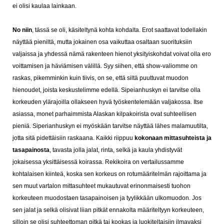
ei olisi kaulaa lainkaan.
No niin
, tässä se oli, käsiteltynä kohta kohdalta. Erot saattavat todellakin
näyttää pieniltä, mutta jokainen osa vaikuttaa osaltaan suorituksiin
valjaissa ja yhdessä nämä rakenteen hienot yksityiskohdat voivat olla ero
voittamisen ja häviämisen välillä.
Syy siihen, että show-valiomme on
raskas, pikemminkin kuin tiivis, on se, että siltä puuttuvat muodon
hienoudet, joista keskustelimme edellä. Sipeianhuskyn ei tarvitse olla
korkeuden ylärajoilla ollakseen hyvä työskentelemään valjakossa. Itse
asiassa, monet parhaimmista Alaskan kilpakoirista ovat suhteellisen
pieniä. Siperianhuskyn ei myöskään tarvitse näyttää lähes malamuutilta,
jotta sitä pidettäisiin raskaana. Kaikki riippuu
kokonaan mittasuhteista ja
tasapainosta
, tavasta jolla jalat, rinta, selkä ja kaula yhdistyvät
jokaisessa yksittäisessä koirassa.
Rekikoira on vertailussamme
kohtalaisen kiinteä, koska sen korkeus on rotumääritelmän rajoittama ja
sen muut vartalon mittasuhteet mukautuvat erinonmaisesti tuohon
korkeuteen muodostaen tasapainoisen ja tyylikkään ulkomuodon.
Jos
sen jalat ja selkä olisivat liian pitkät ennakolta määriteltyyn korkeuteen,
silloin se olisi suhteettoman pitkä tai kookas ja luokiteltaisiin ilmavaksi