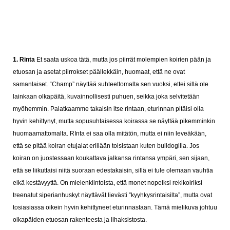
1. Rinta
Et saata uskoa tätä, mutta jos piirrät molempien koirien pään ja
etuosan ja asetat piirrokset päällekkäin, huomaat, että ne ovat
samanlaiset. “Champ” näyttää suhteettomalta sen vuoksi, ettei sillä ole
lainkaan olkapäitä, kuvainnollisesti puhuen, seikka joka selvitetään
myöhemmin.
Palatkaamme takaisin itse rintaan, eturinnan pitäisi olla
hyvin kehittynyt, mutta sopusuhtaisessa koirassa se näyttää pikemminkin
huomaamattomalta. RInta ei saa olla mitätön, mutta ei niin leveäkään,
että se pitää koiran etujalat erillään toisistaan kuten bulldogilla. Jos
koiran on juostessaan koukattava jalkansa rintansa ympäri, sen sijaan,
että se liikuttaisi niitä suoraan edestakaisin, sillä ei tule olemaan vauhtia
eikä kestävyyttä.
On mielenkiintoista, että monet nopeiksi rekikoiriksi
treenatut siperianhuskyt näyttävät lievästi ”kyyhkysrintaisilta”, mutta ovat
tosiasiassa oikein hyvin kehittyneet eturinnastaan. Tämä mielikuva johtuu
olkapäiden etuosan rakenteesta ja lihaksistosta.