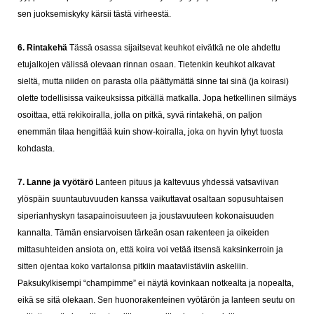
sen juoksemiskyky kärsii tästä virheestä.
6. Rintakehä
Tässä osassa sijaitsevat keuhkot eivätkä ne ole ahdettu
etujalkojen välissä olevaan rinnan osaan. Tietenkin keuhkot alkavat
sieltä, mutta niiden on parasta olla päättymättä sinne tai sinä (ja koirasi)
olette todellisissa vaikeuksissa pitkällä matkalla.
Jopa hetkellinen silmäys
osoittaa, että rekikoiralla, jolla on pitkä, syvä rintakehä, on paljon
enemmän tilaa hengittää kuin show-koiralla, joka on hyvin Iyhyt tuosta
kohdasta.
7. Lanne ja vyötärö
Lanteen pituus ja kaltevuus yhdessä vatsaviivan
ylöspäin suuntautuvuuden kanssa vaikuttavat osaltaan sopusuhtaisen
siperianhyskyn tasapainoisuuteen ja joustavuuteen kokonaisuuden
kannalta. Tämän ensiarvoisen tärkeän osan rakenteen ja oikeiden
mittasuhteiden ansiota on, että koira voi vetää itsensä kaksinkerroin ja
sitten ojentaa koko vartalonsa pitkiin maataviistäviin askeliin.
Paksukylkisempi “champimme” ei näytä kovinkaan notkealta ja nopealta,
eikä se sitä olekaan. Sen huonorakenteinen vyötärön ja lanteen seutu on