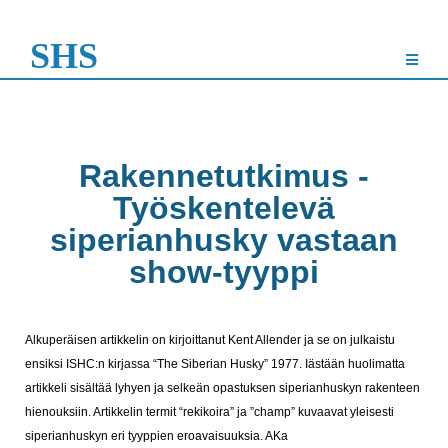
SHS
Rakennetutkimus -
Työskentelevä
siperianhusky vastaan
show-tyyppi
Alkuperäisen artikkelin on kirjoittanut Kent Allender ja se on julkaistu
ensiksi ISHC:n kirjassa “The Siberian Husky” 1977. Iästään huolimatta
artikkeli sisältää lyhyen ja selkeän opastuksen siperianhuskyn rakenteen
hienouksiin.
Artikkelin termit “rekikoira” ja ”champ” kuvaavat yleisesti
siperianhuskyn eri tyyppien eroavaisuuksia. AKa