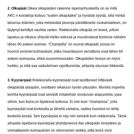
2. Olkapäät
Oikea olkapäiden rakenne siperianhuskeilla on se mitä
AKC:n koirakirja kutsuu “suden olkapääksi” ja hyvästä syystä, sillä minkä
tahansa eläimen, joka metsästää peuroja päivittäiselle ruokalistalleen, on
täytynyt kehittyä vauhtia varten.
Rekikoiralla olkapää on leveä, jolloin
lapaluu ja olkaluu yhtyvät melko edessä ja muodostavat toisiinsa nähden
lähes 90 asteen kulman. “Champilla” on suorat olkapäät, joissa on
huonot avoimet kulmaukset, jotka maantasoon verrattuna ovat lähes 60
asteen kulmassa, ehkä suuremmassakin. Olkapäiden leveys on myös
heikko, ja siitä saa vaikutelman rajoittuneista, ahtaista etuosan liikkeistä.
3. Kyynärpäät
Rekikoiralla kyynärpäät ovat sijoittuneet riittävästi
olkapäistä alaspäin, osoittaen olkaluun hyvän pituuden. Monilla nopeilla
koirilla kyynärpaät ovat selvästi rintakehän sivukuvan alapuolella, jopa
silloin, kun koira on täydessä turkissa. Ei niin kuin “champissa”, jolla
kyynärpäät ovat korkealla ja lähellä vartaloa, vaikka huomiot on tehty
keskellä kesää. Sen kyynärpää ei näy niin selvästi kuin rekikoiralla. Tämä
alhaalla sijaitseva kyynärpää yhdistyneenä itse olkapään leveyteen ja
voimakkaisiin kulmauksiin on olennainen seikka, jotta koira voisi