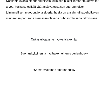
työskentelevästä siperianhuskystä, eikä sen pitäisi kantaa “muotovalio”-
arvoa, koska se esittää väärassä valossa sen suurenmoisen
toiminnallisen muodon, jolla siperianhusky on ansainnut kadehdittavan
maineensa parhaana olemassa olevana puhdasrotuisena rekikoirana.
Tarkastelkaamme nyt yksityiskohtia:
Suorituskykyinen ja hyvärakenteinen siperianhusky
”Show”-tyyppinen siperianhusky