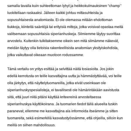
samalla tavalla kuin suhteettoman Iyhyt ja heikkokulmauksinen “champ’’
luokitellaan raskaaksi. Jälleen kaikki johtuu mittasuhteista ja
sopusuhtaisesta anatomiasta.
Ei ole olemassa mitään ehdottoman
tiukkoja, kiinteitä saäntöjä tai erityisiä mittoja, jotka voisivat opastaa meitä
valitsemaan sopusuhtaisia siperianhuskeja. Silmiemme täytyy suorittaa
arvostelu. Kuitenkin tulkitaksemme oikein sen mitä silmämme näkevät,
meidän täytyy olla tietoisia rakenteellisista anatomian yksityiskohdista,
jotka vaikuttavat oikeaan muotoon rodussamme.
Tämä vertailu on yritys esittää ja selvittää näitä tosiasioita. Jos jokin
edellä kerrotusta on teille kasvattajina uutta ja hämmästyttävää, voi teille
olla järkytys, että näyttelytuomareilla, jotka eivät useinkaan ole
siperianhuskyspesialisteja, ei tavallisesti ole hämärintäkään aavistusta
siitä, että juuri niitä pitäisi käyttää kriteereinä arvosteltaessa
siperianhuskya käyttökoirana. Ja tuomarien tiedot tällä alueella tuskin
paranevat, ellemme me kasvattajina ala informoida itseämme ja sitten
tuomareita, sekä esimerkillä kasvatustyössämme, että ohjeilla, silloin kun
meillä on siihen mahdollisuus.