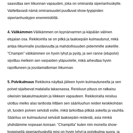
saavuttaa sen liikunnan vapauden, joka on ominaista siperianhuskylle.
Valitettavasti nämä ominaisuudet puuttuvat show-tyyppisten
siperianhuskyjen enemmistöltä.
4. Välikämmen
Välikämmen on kyynärvarrren ja käpälän välinen
etujalan osa. Rekikoirilla se on pitkä ja taaksepäin kulmautunut, mikä
antaa liikunnalle joustavuutta ja mahdollisuuden pidemmille askelille.
”Champin” välikämmen on hyvin lyhyt ja pysty, ja sen ranne (etupolvi)
sijoittuu melkein sen varpaiden yläpuolelle, mikä aiheuttaa hyvin
rajoittuneen ja joustamattoman liikunnan.
5. Polvikulmaus
Rekikoira näyttaä jälleen hyvin kulmautuneelta ja sen
polvet sijaitsevat matalalla takaosassa.
Reisiluun pituus on ratkaisu
oikeisiin takakulmauksiin ja liikkeen vapauteen. Rekikoiralla reisiluu
ulottuu melko alas lantiosta liittäen sen sääriluuhun reiden keskikohdan
yli, tuoden polven selvästi esille, mikä tarkoittaa pitkää askelta ja vauhtia.
Sääriluu on kulmautunut selvästi taaksepäin reidestä, asia minkä
yhdistämme nopeaan koiraan. “Champilla” kuten niin monella show-
tyyppisellä siperianhuskyllä reisi on hyvin lyhyt ja polvikulma suora, ja