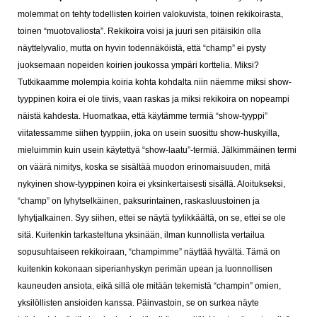
molemmat on tehty todellisten koirien valokuvista, toinen rekikoirasta,
toinen “muotovaliosta”. Rekikoira voisi ja juuri sen pitäisikin olla
näyttelyvalio, mutta on hyvin todennäköistä, että “champ” ei pysty
juoksemaan nopeiden koirien joukossa ympäri korttelia. Miksi?
Tutkikaamme molempia koiria kohta kohdalta niin näemme miksi show-
tyyppinen koira ei ole tiivis, vaan raskas ja miksi rekikoira on nopeampi
näistä kahdesta. Huomatkaa, että käytämme termiä “show-tyyppi”
viitatessamme siihen tyyppiin, joka on usein suosittu show-huskyilla,
mieluimmin kuin usein käytettyä “show-laatu”-termiä. Jälkimmäinen termi
on väärä nimitys, koska se sisältää muodon erinomaisuuden, mitä
nykyinen show-tyyppinen koira ei yksinkertaisesti sisällä.
Aloitukseksi,
“champ” on Iyhytselkäinen, paksurintainen, raskasluustoinen ja
Iyhytjalkainen. Syy siihen, ettei se näytä tyylikkäältä, on se, ettei se ole
sitä. Kuitenkin tarkasteltuna yksinään, ilman kunnollista vertailua
sopusuhtaiseen rekikoiraan, “champimme” näyttää hyvältä. Tämä on
kuitenkin kokonaan siperianhyskyn perimän upean ja luonnollisen
kauneuden ansiota, eikä sillä ole mitään tekemistä “champin” omien,
yksilöllisten ansioiden kanssa. Päinvastoin, se on surkea näyte