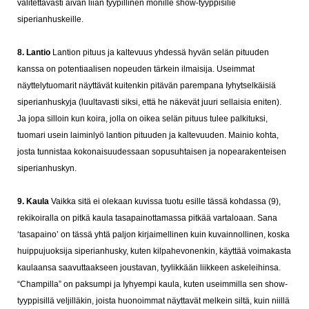
valitettavasti aivan liian tyypillinen monille show-tyyppisilie
siperianhuskeille.
8. Lantio
Lantion pituus ja kaltevuus yhdessä hyvän selän pituuden
kanssa on potentiaalisen nopeuden tärkein ilmaisija. Useimmat
näyttelytuomarit näyttävät kuitenkin pitävän parempana Iyhytselkäisiä
siperianhuskyja (luultavasti siksi, että he näkevät juuri sellaisia eniten).
Ja jopa silloin kun koira, jolla on oikea selän pituus tulee palkituksi,
tuomari usein laiminlyö lantion pituuden ja kaltevuuden. Mainio kohta,
josta tunnistaa kokonaisuudessaan sopusuhtaisen ja nopearakenteisen
siperianhuskyn.
9. Kaula
Vaikka sitä ei olekaan kuvissa tuotu esille tässä kohdassa (9),
rekikoiralla on pitkä kaula tasapainottamassa pitkää vartaloaan. Sana
‘tasapaino’ on tässä yhtä paljon kirjaimellinen kuin kuvainnollinen, koska
huippujuoksija siperianhusky, kuten kilpahevonenkin, käyttää voimakasta
kaulaansa saavuttaakseen joustavan, tyylikkään liikkeen askeleihinsa.
“Champilla” on paksumpi ja Iyhyempi kaula, kuten useimmilla sen show-
tyyppisillä veljilläkin, joista huonoimmat näyttavät melkein siltä, kuin niillä