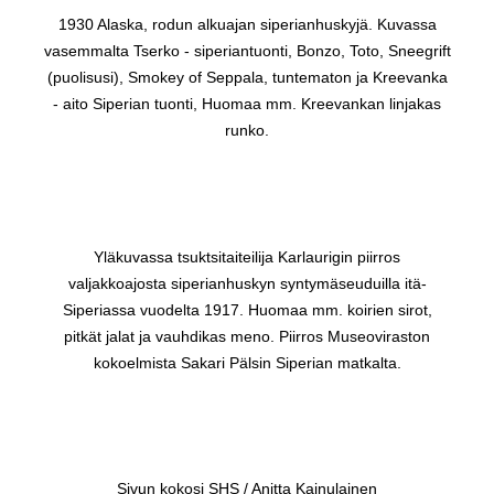
1930 Alaska, rodun alkuajan siperianhuskyjä. Kuvassa
vasemmalta Tserko - siperiantuonti, Bonzo, Toto, Sneegrift
(puolisusi), Smokey of Seppala, tuntematon ja Kreevanka
- aito Siperian tuonti, Huomaa mm. Kreevankan linjakas
runko.
Yläkuvassa tsuktsitaiteilija Karlaurigin piirros
valjakkoajosta siperianhuskyn syntymäseuduilla itä-
Siperiassa vuodelta 1917. Huomaa mm. koirien sirot,
pitkät jalat ja vauhdikas meno. Piirros Museoviraston
kokoelmista Sakari Pälsin Siperian matkalta.
Sivun kokosi SHS / Anitta Kainulainen