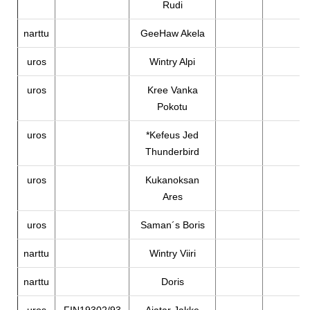
Rudi
narttu
GeeHaw Akela
uros
Wintry Alpi
uros
Kree Vanka
Pokotu
uros
*Kefeus Jed
Thunderbird
uros
Kukanoksan
Ares
uros
Saman´s Boris
narttu
Wintry Viiri
narttu
Doris