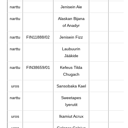
narttu
Jenisein Aie
narttu
Alaskan Bijana
of Anadyr
narttu
FIN11888/02
Jenisein Fizz
narttu
Laubuurin
Jääkide
narttu
FIN38659/01
Kefeus Tilda
Chugach
uros
Sansobaka Kael
narttu
Sweetapes
Iyerutit
uros
Ikamiut Acrux