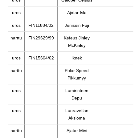
uros
Galoper Celsius
uros
Ajatar Isla
uros
FIN11884/02
Jenisein Fuji
narttu
FIN29629/99
Kefeus Jinley
McKinley
uros
FIN15604/02
Iknek
narttu
Polar Speed
Pikkumyy
uros
Lumirinteen
Depu
uros
Luoravetlan
Aksioma
narttu
Ajatar Mini