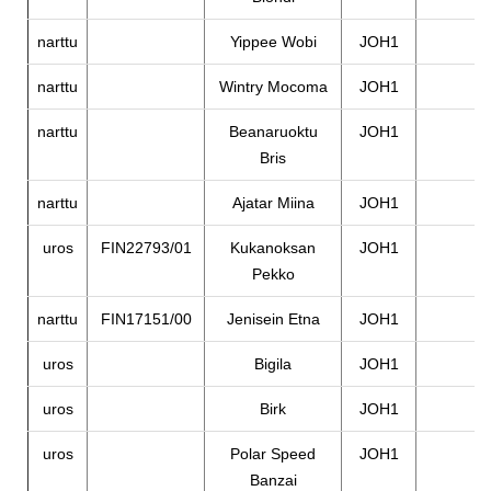
narttu
Yippee Wobi
JOH1
narttu
Wintry Mocoma
JOH1
narttu
Beanaruoktu
JOH1
Bris
narttu
Ajatar Miina
JOH1
uros
FIN22793/01
Kukanoksan
JOH1
Pekko
narttu
FIN17151/00
Jenisein Etna
JOH1
uros
Bigila
JOH1
uros
Birk
JOH1
uros
Polar Speed
JOH1
Banzai