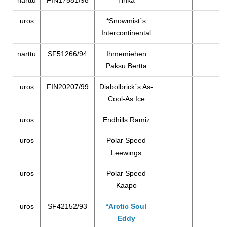
narttu
FIN17581/98
Tinka
uros
*Snowmist´s
Intercontinental
narttu
SF51266/94
Ihmemiehen
Paksu Bertta
uros
FIN20207/99
Diabolbrick´s As-
Cool-As Ice
uros
Endhills Ramiz
uros
Polar Speed
Leewings
uros
Polar Speed
Kaapo
uros
SF42152/93
*Arctic Soul
Eddy