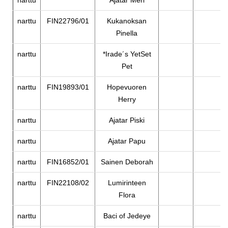
narttu
Ajatar Meri
narttu
FIN22796/01
Kukanoksan
Pinella
narttu
*Irade´s YetSet
Pet
narttu
FIN19893/01
Hopevuoren
Herry
narttu
Ajatar Piski
narttu
Ajatar Papu
narttu
FIN16852/01
Sainen Deborah
narttu
FIN22108/02
Lumirinteen
Flora
narttu
Baci of Jedeye