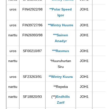
uros
FIN42922/98
**Polar Speed
JOH1
Igor
uros
FIN39727/96
**Wintry Huurre
JOH1
narttu
FIN26993/98
***Sainen
JOH1
Anadyr
uros
SF00210/87
***Rasmus
JOH1
narttu
*Huuruhurtan
JOH1
Siru
uros
SF23263/91
**Wintry Kuura
JOH1
narttu
**Repeka
JOH1
narttu
SF18820/93
(**)
Endhills
JOH1
Zarif