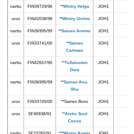
narttu
FIN39729/96
**Wintry Helga
JOH1
uros
FIN42038/98
**Wintry Urchin
JOH1
narttu
FIN36995/99
**Sainen Anemo
JOH1
uros
FIN33741/00
**Sainen
JOH1
Cartman
narttu
FIN42657/95
**Tullatuulen
JOH1
Dara
narttu
FIN36995/99
**Sainen Anu-
JOH1
Sha
uros
FIN33745/00
**Sainen Bono
JOH1
uros
SF40938/91
**Arctic Soul
JOH1
Coova
narttu
SF23265/91
***Wintry Kamia
JOH1