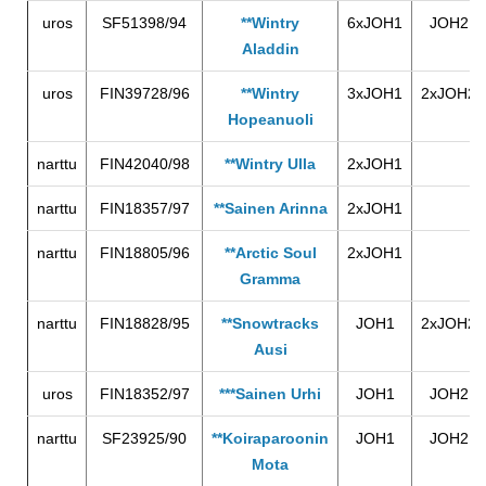
uros
SF51398/94
**Wintry
6xJOH1
JOH2
Aladdin
uros
FIN39728/96
**Wintry
3xJOH1
2xJOH2
Hopeanuoli
narttu
FIN42040/98
**Wintry Ulla
2xJOH1
narttu
FIN18357/97
**Sainen Arinna
2xJOH1
narttu
FIN18805/96
**Arctic Soul
2xJOH1
Gramma
narttu
FIN18828/95
**Snowtracks
JOH1
2xJOH2
Ausi
uros
FIN18352/97
***Sainen Urhi
JOH1
JOH2
narttu
SF23925/90
**Koiraparoonin
JOH1
JOH2
Mota