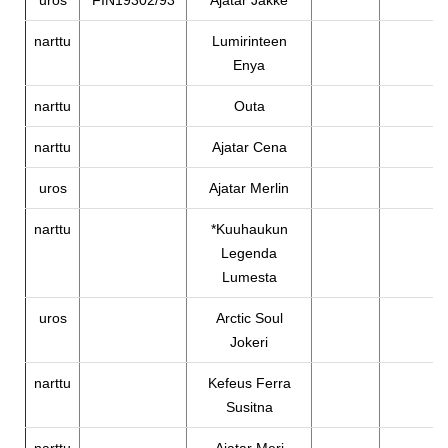
uros
FIN19302/93
Ajatar Jakke
narttu
Lumirinteen
Enya
narttu
Outa
narttu
Ajatar Cena
uros
Ajatar Merlin
narttu
*Kuuhaukun
Legenda
Lumesta
uros
Arctic Soul
Jokeri
narttu
Kefeus Ferra
Susitna