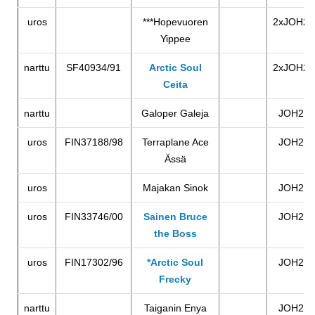
uros
***Hopevuoren
2xJOH2
Yippee
narttu
SF40934/91
Arctic Soul
2xJOH2
Ceita
narttu
Galoper Galeja
JOH2
uros
FIN37188/98
Terraplane Ace
JOH2
Ässä
uros
Majakan Sinok
JOH2
uros
FIN33746/00
Sainen Bruce
JOH2
the Boss
uros
FIN17302/96
*Arctic Soul
JOH2
Frecky
narttu
Taiganin Enya
JOH2