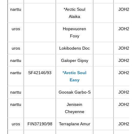
narttu
*Arctic Soul
JOH2
Alaika
uros
Hopevuoren
JOH2
Foxy
uros
Lokibodens Doc
JOH2
narttu
Galoper Gipsy
JOH2
narttu
SF42146/93
*Arctic Soul
JOH2
Easy
narttu
Goosak Garbo-S
JOH2
narttu
Jenisein
JOH2
Cheyenne
uros
FIN37190/98
Terraplane Amur
JOH2