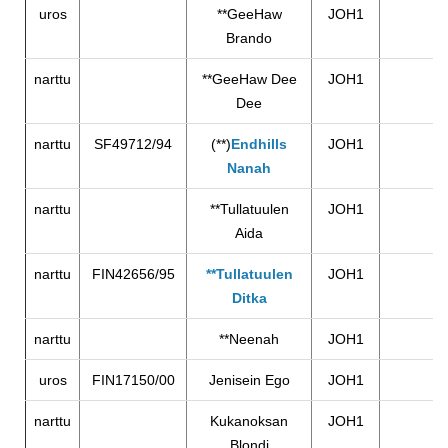
uros
**GeeHaw
JOH1
Brando
narttu
**GeeHaw Dee
JOH1
Dee
narttu
SF49712/94
(**)
Endhills
JOH1
Nanah
narttu
**Tullatuulen
JOH1
Aida
narttu
FIN42656/95
**Tullatuulen
JOH1
Ditka
narttu
**Neenah
JOH1
uros
FIN17150/00
Jenisein Ego
JOH1
narttu
Kukanoksan
JOH1
Blondi