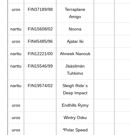
uros
FIN37189/98
Terraplane
Amigo
narttu
FIN15608/02
Noona
uros
FIN45485/96
Ajatar Iki
narttu
FIN12221/00
Ahneek Nanouk
narttu
FIN15546/99
Jääsilmän
Tuhkimo
narttu
FIN19574/02
Sleigh Ride´s
Deep Impact
uros
Endhills Rymy
uros
Wintry Osku
uros
*Polar Speed