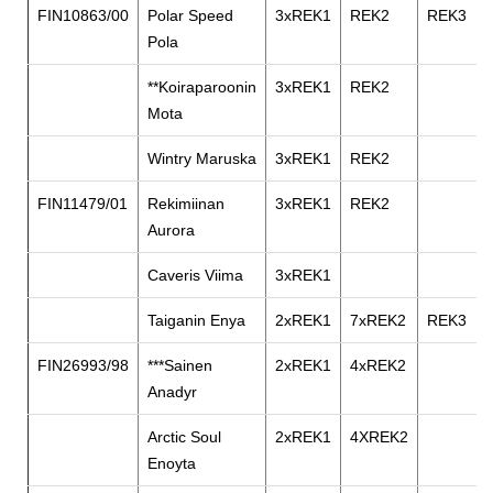
FIN10863/00
Polar Speed
3xREK1
REK2
REK3
Pola
**Koiraparoonin
3xREK1
REK2
Mota
Wintry Maruska
3xREK1
REK2
FIN11479/01
Rekimiinan
3xREK1
REK2
Aurora
Caveris Viima
3xREK1
Taiganin Enya
2xREK1
7xREK2
REK3
FIN26993/98
***Sainen
2xREK1
4xREK2
Anadyr
Arctic Soul
2xREK1
4XREK2
Enoyta