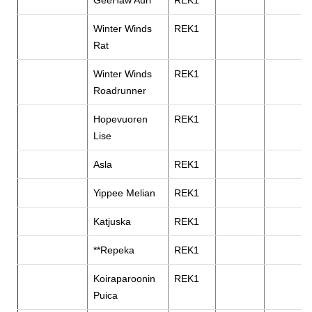
GeeHaw Auri
REK1
Winter Winds
REK1
Rat
Winter Winds
REK1
Roadrunner
Hopevuoren
REK1
Lise
Asla
REK1
Yippee Melian
REK1
Katjuska
REK1
**Repeka
REK1
Koiraparoonin
REK1
Puica