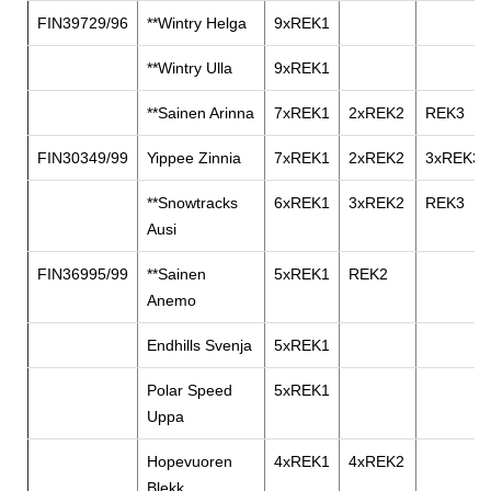
FIN39729/96
**Wintry Helga
9xREK1
**Wintry Ulla
9xREK1
**Sainen Arinna
7xREK1
2xREK2
REK3
FIN30349/99
Yippee Zinnia
7xREK1
2xREK2
3xREK3
**Snowtracks
6xREK1
3xREK2
REK3
Ausi
FIN36995/99
**Sainen
5xREK1
REK2
Anemo
Endhills Svenja
5xREK1
Polar Speed
5xREK1
Uppa
Hopevuoren
4xREK1
4xREK2
Blekk