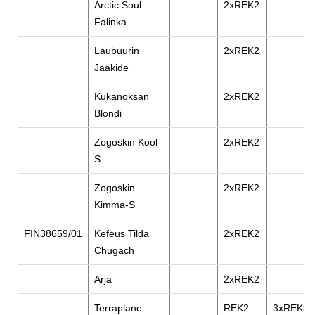
Arctic Soul
2xREK2
Falinka
Laubuurin
2xREK2
Jääkide
Kukanoksan
2xREK2
Blondi
Zogoskin Kool-
2xREK2
S
Zogoskin
2xREK2
Kimma-S
FIN38659/01
Kefeus Tilda
2xREK2
Chugach
Arja
2xREK2
Terraplane
REK2
3xREK3