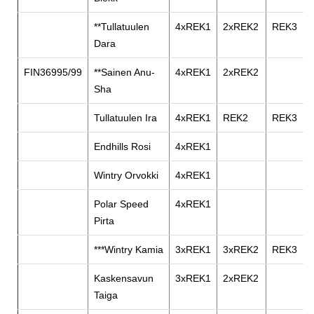
**Tullatuulen
4xREK1
2xREK2
REK3
Dara
FIN36995/99
**Sainen Anu-
4xREK1
2xREK2
Sha
Tullatuulen Ira
4xREK1
REK2
REK3
Endhills Rosi
4xREK1
Wintry Orvokki
4xREK1
Polar Speed
4xREK1
Pirta
***Wintry Kamia
3xREK1
3xREK2
REK3
Kaskensavun
3xREK1
2xREK2
Taiga