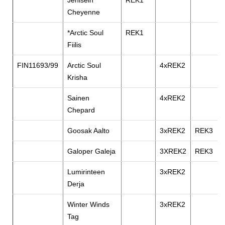
Jenisein
REK1
Cheyenne
*Arctic Soul
REK1
Fiilis
FIN11693/99
Arctic Soul
4xREK2
Krisha
Sainen
4xREK2
Chepard
Goosak Aalto
3xREK2
REK3
Galoper Galeja
3XREK2
REK3
Lumirinteen
3xREK2
Derja
Winter Winds
3xREK2
Tag