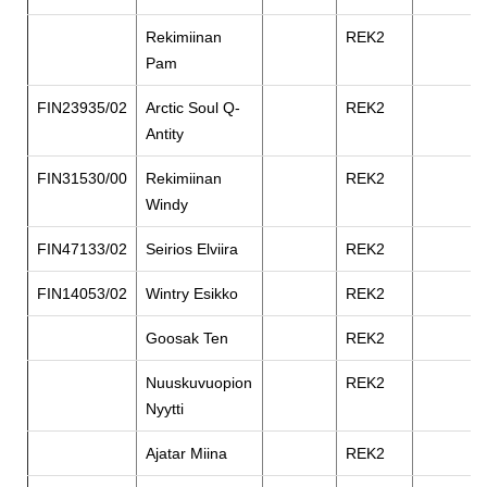
Rekimiinan
REK2
Pam
FIN23935/02
Arctic Soul Q-
REK2
Antity
FIN31530/00
Rekimiinan
REK2
Windy
FIN47133/02
Seirios Elviira
REK2
FIN14053/02
Wintry Esikko
REK2
Goosak Ten
REK2
Nuuskuvuopion
REK2
Nyytti
Ajatar Miina
REK2