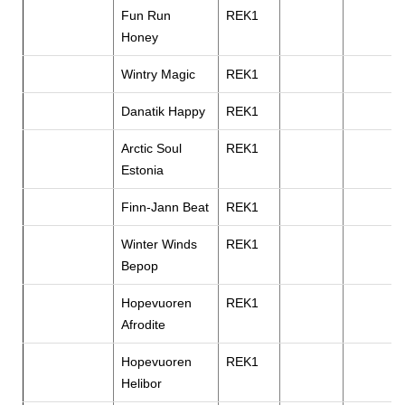
Fun Run
REK1
Honey
Wintry Magic
REK1
Danatik Happy
REK1
Arctic Soul
REK1
Estonia
Finn-Jann Beat
REK1
Winter Winds
REK1
Bepop
Hopevuoren
REK1
Afrodite
Hopevuoren
REK1
Helibor