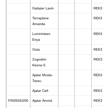
Galoper Lavin
REK3
Terraplane
REK3
Amanda
Lumirinteen
REK3
Enya
Outa
REK3
Zogoskin
REK3
Kesna-S
Ajatar Musta-
REK3
Tassu
Ajatar Cefi
REK3
FIN39263/00
Ajatar Ämmä
REK3