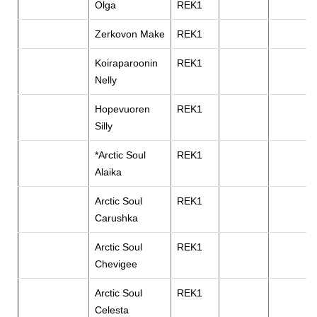
Olga
REK1
Zerkovon Make
REK1
Koiraparoonin
REK1
Nelly
Hopevuoren
REK1
Silly
*Arctic Soul
REK1
Alaika
Arctic Soul
REK1
Carushka
Arctic Soul
REK1
Chevigee
Arctic Soul
REK1
Celesta