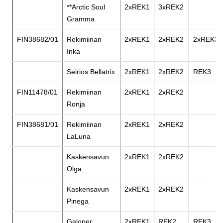
**Arctic Soul
2xREK1
3xREK2
Gramma
FIN38682/01
Rekimiinan
2xREK1
2xREK2
2xREK3
Inka
Seirios Bellatrix
2xREK1
2xREK2
REK3
FIN11478/01
Rekimiinan
2xREK1
2xREK2
Ronja
FIN38681/01
Rekimiinan
2xREK1
2xREK2
LaLuna
Kaskensavun
2xREK1
2xREK2
Olga
Kaskensavun
2xREK1
2xREK2
Pinega
Galoper
2xREK1
REK2
REK3