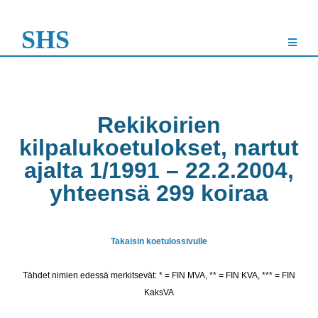
SHS
Rekikoirien
kilpalukoetulokset, nartut
ajalta 1/1991 – 22.2.2004,
yhteensä 299 koiraa
Takaisin koetulossivulle
Tähdet nimien edessä merkitsevät: * = FIN MVA, ** = FIN KVA, *** = FIN
KaksVA