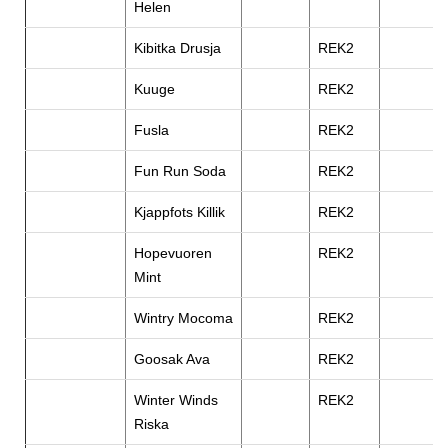
Helen
Kibitka Drusja
REK2
Kuuge
REK2
Fusla
REK2
Fun Run Soda
REK2
Kjappfots Killik
REK2
Hopevuoren
REK2
Mint
Wintry Mocoma
REK2
Goosak Ava
REK2
Winter Winds
REK2
Riska