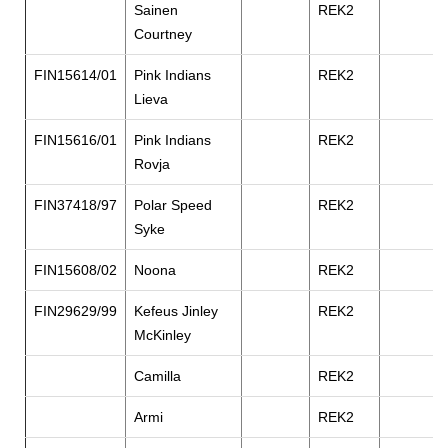
Sainen
REK2
Courtney
FIN15614/01
Pink Indians
REK2
Lieva
FIN15616/01
Pink Indians
REK2
Rovja
FIN37418/97
Polar Speed
REK2
Syke
FIN15608/02
Noona
REK2
FIN29629/99
Kefeus Jinley
REK2
McKinley
Camilla
REK2
Armi
REK2