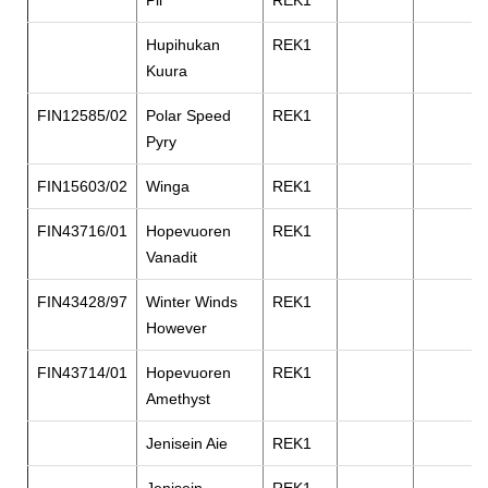
Pii
REK1
Hupihukan
REK1
Kuura
FIN12585/02
Polar Speed
REK1
Pyry
FIN15603/02
Winga
REK1
FIN43716/01
Hopevuoren
REK1
Vanadit
FIN43428/97
Winter Winds
REK1
However
FIN43714/01
Hopevuoren
REK1
Amethyst
Jenisein Aie
REK1