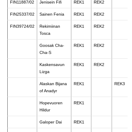
FIN11887/02
Jenisein Fifi
REK1
REK2
FIN25337/02
Sainen Fenia
REK1
REK2
FIN39724/02
Rekimiinan
REK1
REK2
Tosca
Goosak Cha-
REK1
REK2
Cha-S
Kaskensavun
REK1
REK2
Lizga
Alaskan Bijana
REK1
REK3
of Anadyr
Hopevuoren
REK1
Hildur
Galoper Dai
REK1