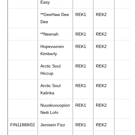
Easy
**GeeHaw Dee
REK1
REK2
Dee
**Neenah
REK1
REK2
Hopevuoren
REK1
REK2
Kimberly
Arctic Soul
REK1
REK2
Hiccup
Arctic Soul
REK1
REK2
Kalinka
Nuuskuvuopion
REK1
REK2
Neiti Lohi
FIN11888/02
Jenisein Fizz
REK1
REK2