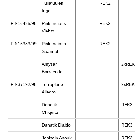
Tullatuulen
REK2
Inga
FIN16425/98
Pink Indians
REK2
Viehto
FIN15383/99
Pink Indians
REK2
Saannah
Amysah
2xREK3
Barracuda
FIN37192/98
Terraplane
2xREK3
Allegro
Danatik
REK3
Chiquita
Danatik Diablo
REK3
Jenisein Anouk
REK3