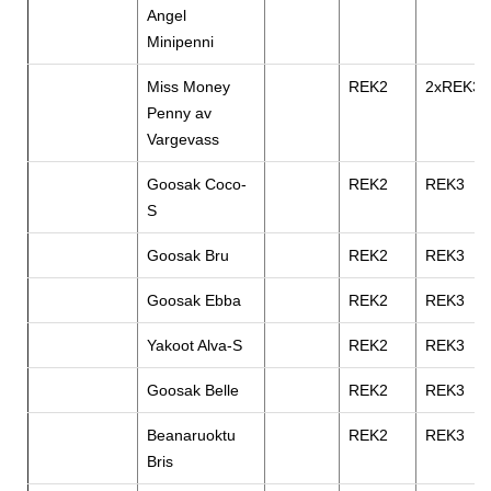
Angel
Minipenni
Miss Money
REK2
2xREK3
Penny av
Vargevass
Goosak Coco-
REK2
REK3
S
Goosak Bru
REK2
REK3
Goosak Ebba
REK2
REK3
Yakoot Alva-S
REK2
REK3
Goosak Belle
REK2
REK3
Beanaruoktu
REK2
REK3
Bris