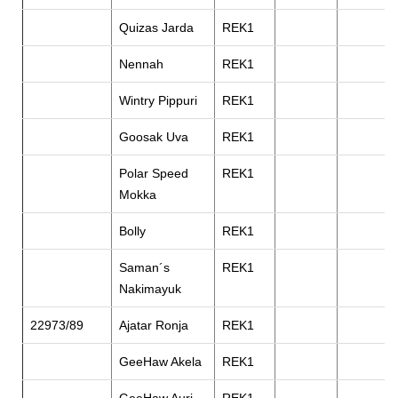
Quizas Jarda
REK1
Nennah
REK1
Wintry Pippuri
REK1
Goosak Uva
REK1
Polar Speed
REK1
Mokka
Bolly
REK1
Saman´s
REK1
Nakimayuk
22973/89
Ajatar Ronja
REK1
GeeHaw Akela
REK1