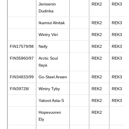
Jenisenin
REK2
REK3
Dudinka
Ikamiut Alnitak
REK2
REK3
Wintry Viiri
REK2
REK3
FIN17579/98
Nelly
REK2
REK3
FIN35860/97
Arctic Soul
REK2
REK3
Ilaya
FIN34833/99
Go-Steel Arwen
REK2
REK3
FIN39728/
Wintry Tyby
REK2
REK3
Yakoot Asta-S
REK2
REK3
Hopevuoren
REK2
Ely