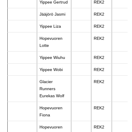
Yippee Gertrud
REK2
Jääjörö Jasmi
REK2
Yippee Liza
REK2
Hopevuoren
REK2
Lotte
Yippee Wiuhu
REK2
Yippee Wobi
REK2
Glacier
REK2
Runners
Eurekas Wolf
Hopevuoren
REK2
Fiona
Hopevuoren
REK2