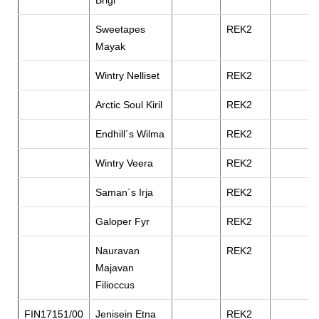
Brigi
Sweetapes
REK2
Mayak
Wintry Nelliset
REK2
Arctic Soul Kiril
REK2
Endhill´s Wilma
REK2
Wintry Veera
REK2
Saman´s Irja
REK2
Galoper Fyr
REK2
Nauravan
REK2
Majavan
Filioccus
FIN17151/00
Jenisein Etna
REK2