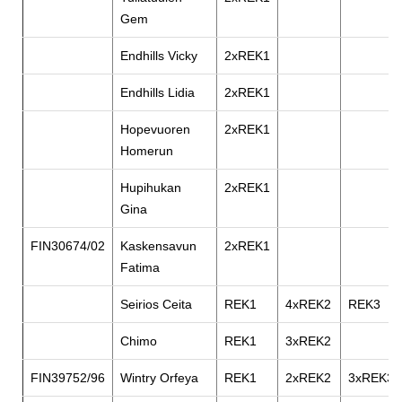
Gem
Endhills Vicky
2xREK1
Endhills Lidia
2xREK1
Hopevuoren
2xREK1
Homerun
Hupihukan
2xREK1
Gina
FIN30674/02
Kaskensavun
2xREK1
Fatima
Seirios Ceita
REK1
4xREK2
REK3
Chimo
REK1
3xREK2
FIN39752/96
Wintry Orfeya
REK1
2xREK2
3xREK3