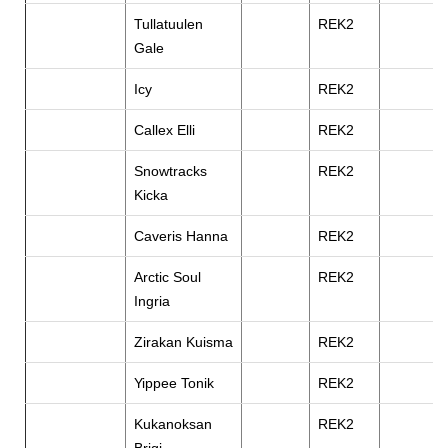
Tullatuulen
REK2
Gale
Icy
REK2
Callex Elli
REK2
Snowtracks
REK2
Kicka
Caveris Hanna
REK2
Arctic Soul
REK2
Ingria
Zirakan Kuisma
REK2
Yippee Tonik
REK2
Kukanoksan
REK2