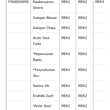
FIN40049/00
Kaskensavun
REK1
REK2
REK3
Dooris
Galoper Biesse
REK1
REK2
Galoper Chipa
REK1
REK2
Arctic Soul
REK1
REK2
Ceita
*Hopevuoren
REK1
REK2
Bastu
**Huuruhurtan
REK1
REK2
Siru
Seirios Viti
REK1
REK2
Endhills Zarif
REK1
REK2
*Arctic Soul
REK1
REK2