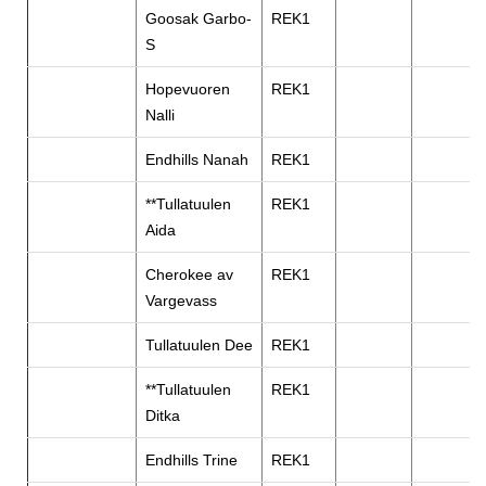
Goosak Garbo-
REK1
S
Hopevuoren
REK1
Nalli
Endhills Nanah
REK1
**Tullatuulen
REK1
Aida
Cherokee av
REK1
Vargevass
Tullatuulen Dee
REK1
**Tullatuulen
REK1
Ditka
Endhills Trine
REK1