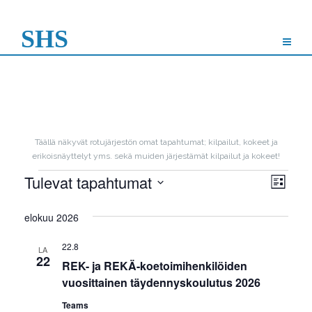
Skip
to
SHS
content
Täällä näkyvät rotujärjestön omat tapahtumat; kilpailut, kokeet ja
erikoisnäyttelyt yms. sekä muiden järjestämät kilpailut ja kokeet!
Tapahtumat
Tulevat tapahtumat
Näk
Tap
Lista
Vie
Valitse
navi
elokuu 2026
päivä.
Navi
22.8
LA
22
REK- ja REKÄ-koetoimihenkilöiden
vuosittainen täydennyskoulutus 2026
Teams