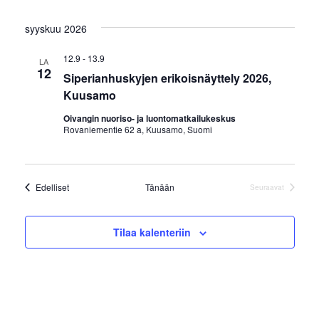
syyskuu 2026
12.9
-
13.9
LA
12
Siperianhuskyjen erikoisnäyttely 2026,
Kuusamo
Oivangin nuoriso- ja luontomatkailukeskus
Rovaniementie 62 a, Kuusamo, Suomi
Tapahtumat
Edelliset
Tänään
Seuraavat
Tapahtumat
Tilaa kalenteriin