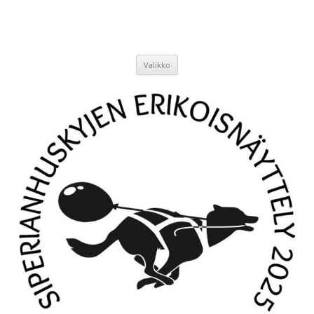
Siirry
sisältöön
Valikko