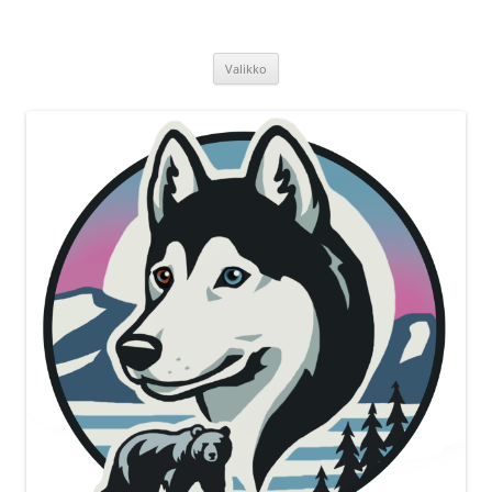
Siirry
sisältöön
Erikoisnäyttely '26
Valikko