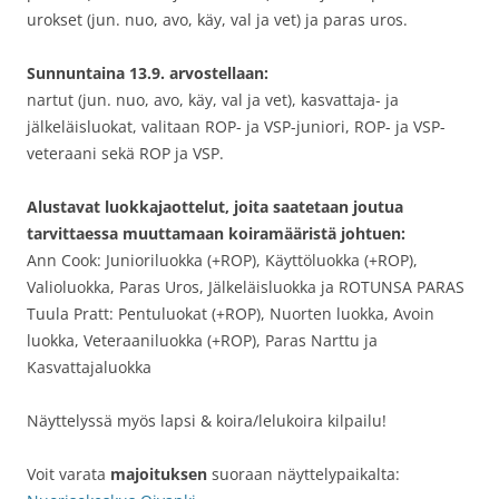
urokset (jun. nuo, avo, käy, val ja vet) ja paras uros.
Sunnuntaina 13.9. arvostellaan:
nartut (jun. nuo, avo, käy, val ja vet), kasvattaja- ja
jälkeläisluokat, valitaan ROP- ja VSP-juniori, ROP- ja VSP-
veteraani sekä ROP ja VSP.
Alustavat luokkajaottelut, joita saatetaan joutua
tarvittaessa muuttamaan koiramääristä johtuen:
Ann Cook: Junioriluokka (+ROP), Käyttöluokka (+ROP),
Valioluokka, Paras Uros, Jälkeläisluokka ja ROTUNSA PARAS
Tuula Pratt: Pentuluokat (+ROP), Nuorten luokka, Avoin
luokka, Veteraaniluokka (+ROP), Paras Narttu ja
Kasvattajaluokka
Näyttelyssä myös lapsi & koira/lelukoira kilpailu!
Voit varata
majoituksen
suoraan näyttelypaikalta: