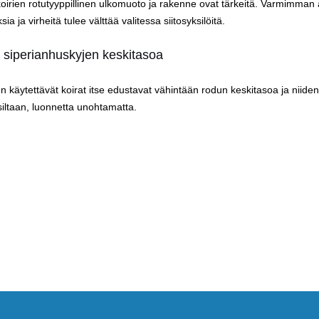
koirien rotutyyppillinen ulkomuoto ja rakenne ovat tärkeitä. Varmimman 
 ja virheitä tulee välttää valitessa siitosyksilöitä.
 siperianhuskyjen keskitasoa
äytettävät koirat itse edustavat vähintään rodun keskitasoa ja niiden 
iltaan, luonnetta unohtamatta.