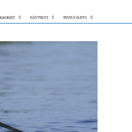
 & KOKEET
NÄYTTELYT
PENTUVÄLITYS