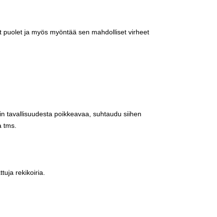
vät puolet ja myös myöntää sen mahdolliset virheet
ain tavallisuudesta poikkeavaa, suhtaudu siihen
a tms.
tuja rekikoiria.