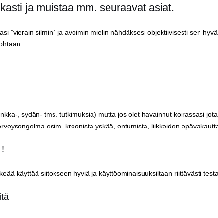
kasti ja muistaa mm. seuraavat asiat.
aasi ”vierain silmin” ja avoimin mielin nähdäksesi objektiivisesti sen hy
ohtaan.
onkka-, sydän- tms. tutkimuksia) mutta jos olet havainnut koirassasi jot
kin terveysongelma esim. kroonista yskää, ontumista, liikkeiden epävakautt
 !
eää käyttää siitokseen hyviä ja käyttöominaisuuksiltaan riittävästi testat
itä