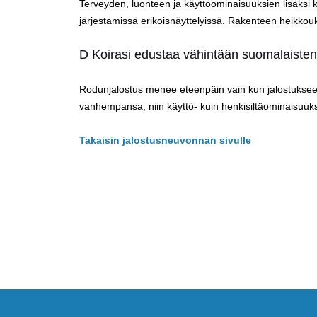
Terveyden, luonteen ja käyttöominaisuuksien lisäksi 
järjestämissä erikoisnäyttelyissä. Rakenteen heikkouksia
D Koirasi edustaa vähintään suomalaisten
Rodunjalostus menee eteenpäin vain kun jalostukseen k
vanhempansa, niin käyttö- kuin henkisiltäominaisuuks
Takaisin jalostusneuvonnan sivulle