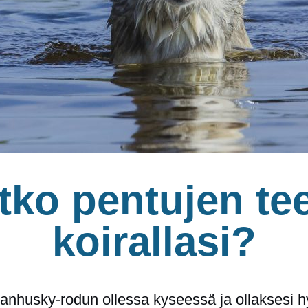
tko pentujen te
koirallasi?
erianhusky-rodun ollessa kyseessä ja ollakses