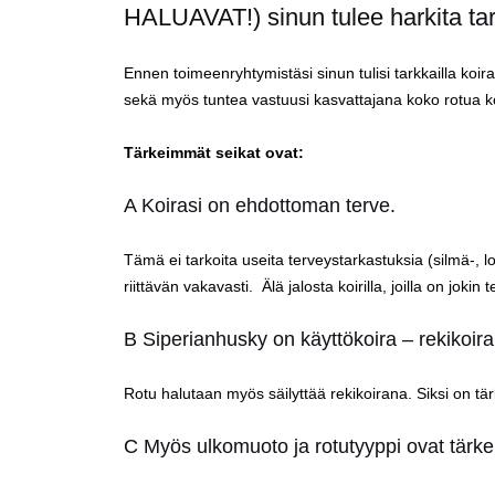
HALUAVAT!) sinun tulee harkita tar
Ennen toimeenryhtymistäsi sinun tulisi tarkkailla koir
sekä myös tuntea vastuusi kasvattajana koko rotua k
Tärkeimmät seikat ovat:
A Koirasi on ehdottoman terve.
Tämä ei tarkoita useita terveystarkastuksia (silmä-, l
riittävän vakavasti. Älä jalosta koirilla, joilla on jo
B Siperianhusky on käyttökoira – rekikoira
Rotu halutaan myös säilyttää rekikoirana. Siksi on tärk
C Myös ulkomuoto ja rotutyyppi ovat tärke