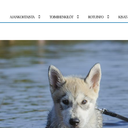
AJANKOHTAISTA
TOIMIHENKILÖT
ROTUINFO
KISAT