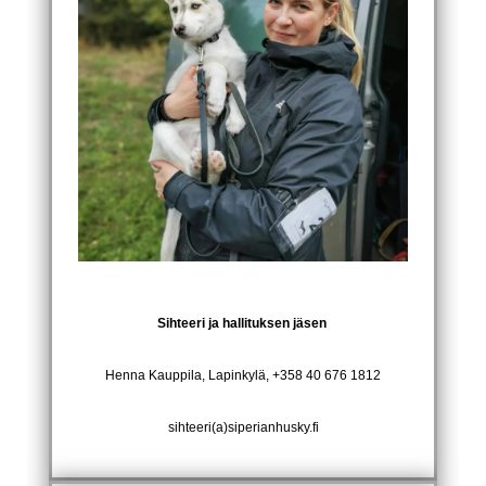
Sihteeri ja h
allituksen jäsen
Henna Kauppila, Lapinkylä
, +358 40 676 1812
sihteeri(a)siperianhusky.fi