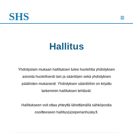
SHS
Hallitus
Yhdistyslain mukaan hallituksen tulee huolehtia yhdistyksen
asioista huolellisesti lain ja sääntöjen sekä yhdistyksen
päätösten mukaisesti. Yhdistyksen sääntöihin on kirjattu
tarkemmin hallituksen tehtävät.
Hallitukseen voit ottaa yhteyttä lähettämällä sähköpostia
osoitteeseen hallitus(a)siperianhusky.fi.