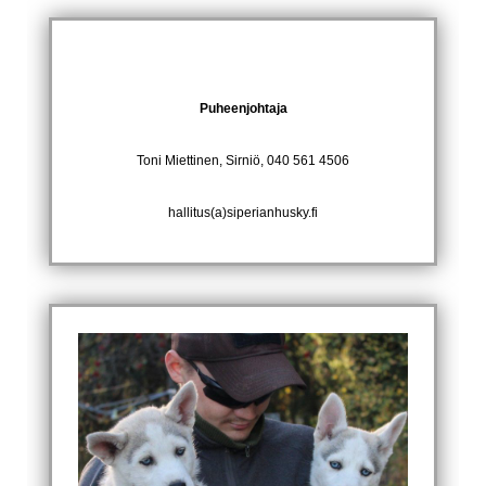
Puheenjohtaja
Toni Miettinen, Sirniö, 040 561 4506
hallitus(a)siperianhusky.fi