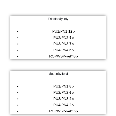
Erikoisnäyttely
PU1/PN1
12p
PU2/PN2
9p
PU3/PN3
7p
PU4/PN4
5p
ROP/VSP-vet*
8p
Muut näyttelyt
PU1/PN1
8p
PU2/PN2
6p
PU3/PN3
4p
PU4/PN4
2p
ROP/VSP-vet*
5p