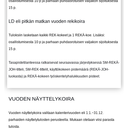
osallistumisesta 10 p ja parhaan puhdasrotuisen valjakon sijoituksesta
15 p.
LD eli pitkän matkan vuoden rekikoira
Tuloksiin lasketaan kaikki REK-kokeet ja 1 REKÄ-koe. Lisäksi:
osallistumisesta 10 p ja parhaan puhdasrotuisen valjakon sijoituksesta
15 p.
Tasapistetilanteessa ratkaisevat seuraavassa järjestyksessä SM-REKÄ-
JOH-titteli, SM-REK-tittelit, käyttökokeen pistemäärä (REKÄ-JOH-
luokasta) ja REKÄ-kokeen työskentelyhalukkuuden pisteet.
VUODEN NÄYTTELYKOIRA
Vuoden näyttelykoira valitaan kalenterivuoden eli 1.1.−31.12.
parhaiden näyttelytulosten perusteella. Mukaan otetaan viisi parasta
tulosta.