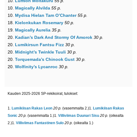
10.
Lumion Moitakuru
55 p.
10.
Magically Alvilda
55 p.
10.
Mydisa Hielan Tam O’Chanter
55 p.
18.
Kielonkukan Rosemary
50 p.
19.
Magically Aurelia
35 p.
20.
Kadian’s Dark And Stormy Of Amorok
30 p.
20.
Lumikirsun Fantsu Fizz
30 p.
20.
Midnight’s Twinkle Tuuli
30 p.
20.
Torquemada’s Chinook Gust
30 p.
20.
Wolfinity’s Lycanroc
30 p.
Kauden 2025-2026 SP-rekikoirat, tulokset:
1.
Lumikiisan Rakas Leon
20 p.
(vasemmalta 2.)
1.
Lumikiisan Rakas
Sonic
20 p.
(vasemmalta 1.)
1.
Villiviimas Duunari Sisu
20 p.
(oikealta
2.)
1.
Villiviimas Fantastinen Sulo
20 p.
(oikealta 1.)