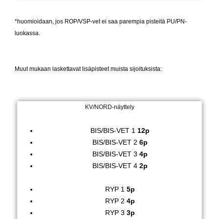
*huomioidaan, jos ROP/VSP-vet ei saa parempia pisteitä PU/PN-
luokassa.
Muut mukaan laskettavat lisäpisteet muista sijoituksista:
KV/NORD-näyttely
BIS/BIS-VET 1
12p
BIS/BIS-VET 2
6p
BIS/BIS-VET 3
4p
BIS/BIS-VET 4
2p
RYP 1
5p
RYP 2
4p
RYP 3
3p