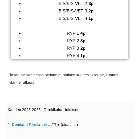
BIS/BIS-VET 2
3p
BIS/BIS-VET 3
2p
BIS/BIS-VET 4
1p
RYP 1
4p
RYP 2
3p
RYP 3
2p
RYP 4
1p
Tasapistetilanteessa otetaan huomioon kuudes tulos jne, kunnes
tilanne ratkeaa.
Kauden 2025-2026 LD-rekikoirat, tulokset:
1.
Komiasti Torellatärkiä
50 p.
(etualalla)