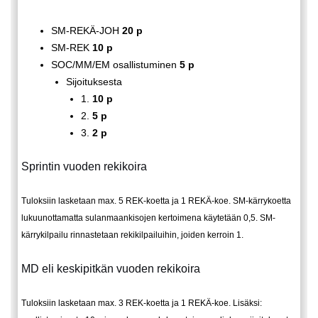
SM-REKÄ-JOH
20 p
SM-REK
10 p
SOC/MM/EM osallistuminen
5 p
Sijoituksesta
1.
10 p
2.
5 p
3.
2 p
Sprintin vuoden rekikoira
Tuloksiin lasketaan max. 5 REK-koetta ja 1 REKÄ-koe. SM-kärrykoetta
lukuunottamatta sulanmaankisojen kertoimena käytetään 0,5. SM-
kärrykilpailu rinnastetaan rekikilpailuihin, joiden kerroin 1.
MD eli keskipitkän vuoden rekikoira
Tuloksiin lasketaan max. 3 REK-koetta ja 1 REKÄ-koe. Lisäksi: