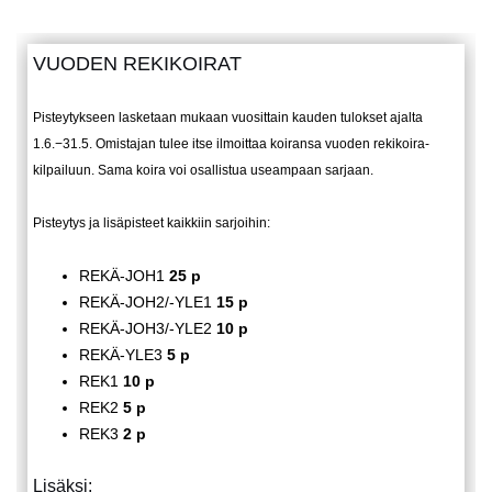
VUODEN REKIKOIRAT
Pisteytykseen lasketaan mukaan vuosittain kauden tulokset ajalta
1.6.−31.5. Omistajan tulee itse ilmoittaa koiransa vuoden rekikoira-
kilpailuun. Sama koira voi osallistua useampaan sarjaan.
Pisteytys ja lisäpisteet kaikkiin sarjoihin:
REKÄ-JOH1
25 p
REKÄ-JOH2/-YLE1
15 p
REKÄ-JOH3/-YLE2
10 p
REKÄ-YLE3
5 p
REK1
10 p
REK2
5 p
REK3
2 p
Lisäksi: