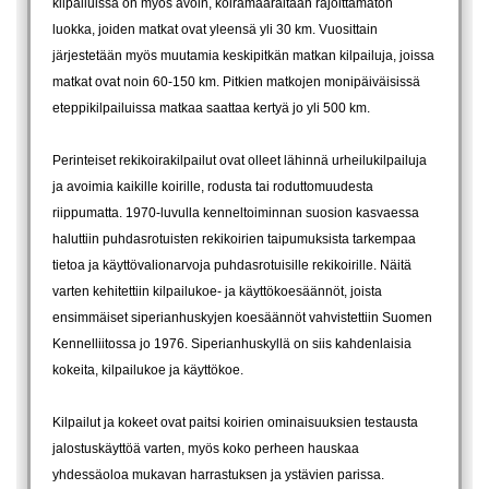
kilpailuissa on myös avoin, koiramäärältään rajoittamaton
luokka, joiden matkat ovat yleensä yli 30 km. Vuosittain
järjestetään myös muutamia keskipitkän matkan kilpailuja, joissa
matkat ovat noin 60-150 km. Pitkien matkojen monipäiväisissä
eteppikilpailuissa matkaa saattaa kertyä jo yli 500 km.
Perinteiset rekikoirakilpailut ovat olleet lähinnä urheilukilpailuja
ja avoimia kaikille koirille, rodusta tai roduttomuudesta
riippumatta. 1970-luvulla kenneltoiminnan suosion kasvaessa
haluttiin puhdasrotuisten rekikoirien taipumuksista tarkempaa
tietoa ja käyttövalionarvoja puhdasrotuisille rekikoirille. Näitä
varten kehitettiin kilpailukoe- ja käyttökoesäännöt, joista
ensimmäiset siperianhuskyjen koesäännöt vahvistettiin Suomen
Kennelliitossa jo 1976. Siperianhuskyllä on siis kahdenlaisia
kokeita, kilpailukoe ja käyttökoe.
Kilpailut ja kokeet ovat paitsi koirien ominaisuuksien testausta
jalostuskäyttöä varten, myös koko perheen hauskaa
yhdessäoloa mukavan harrastuksen ja ystävien parissa.