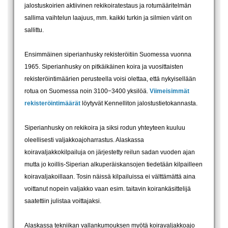
jalostuskoirien aktiivinen rekikoiratestaus ja rotumääritelmän
sallima vaihtelun laajuus, mm. kaikki turkin ja silmien värit on
sallittu.
Ensimmäinen siperianhusky rekisteröitiin Suomessa vuonna
1965. Siperianhusky on pitkäikäinen koira ja vuosittaisten
rekisteröintimäärien perusteella voisi olettaa, että nykyisellään
rotua on Suomessa noin 3100−3400 yksilöä.
Viimeisimmät
rekisteröintimäärät
löytyvät Kennelliton jalostustietokannasta.
Siperianhusky on rekikoira ja siksi rodun yhteyteen kuuluu
oleellisesti valjakkoajoharrastus. Alaskassa
koiravaljakkokilpailuja on järjestetty reilun sadan vuoden ajan
mutta jo koillis-Siperian alkuperäiskansojen tiedetään kilpailleen
koiravaljakoillaan. Tosin näissä kilpailuissa ei välttämättä aina
voittanut nopein valjakko vaan esim. taitavin koirankäsittelijä
saatettiin julistaa voittajaksi.
Alaskassa tekniikan vallankumouksen myötä koiravaljakkoajo