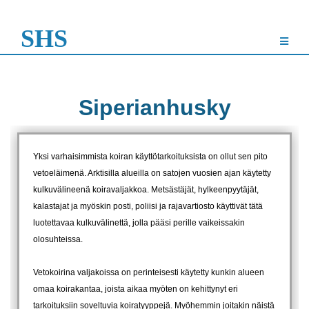
SHS
Siperianhusky
Yksi varhaisimmista koiran käyttötarkoituksista on ollut sen pito
vetoeläimenä. Arktisilla alueilla on satojen vuosien ajan käytetty
kulkuvälineenä koiravaljakkoa. Metsästäjät, hylkeenpyytäjät,
kalastajat ja myöskin posti, poliisi ja rajavartiosto käyttivät tätä
luotettavaa kulkuvälinettä, jolla pääsi perille vaikeissakin
olosuhteissa.
Vetokoirina valjakoissa on perinteisesti käytetty kunkin alueen
omaa koirakantaa, joista aikaa myöten on kehittynyt eri
tarkoituksiin soveltuvia koiratyyppejä. Myöhemmin joitakin näistä