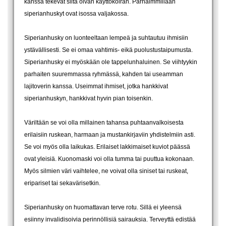
kanssa tekevät siitä oivan käyttökoiran. Parhaimmillaan
siperianhuskyt ovat isossa valjakossa.
Siperianhusky on luonteeltaan lempeä ja suhtautuu ihmisiin
ystävällisesti. Se ei omaa vahtimis- eikä puolustustaipumusta.
Siperianhusky ei myöskään ole tappelunhaluinen. Se viihtyykin
parhaiten suuremmassa ryhmässä, kahden tai useamman
lajitoverin kanssa. Useimmat ihmiset, jotka hankkivat
siperianhuskyn, hankkivat hyvin pian toisenkin.
Väriltään se voi olla millainen tahansa puhtaanvalkoisesta
erilaisiin ruskean, harmaan ja mustankirjaviin yhdistelmiin asti.
Se voi myös olla laikukas. Erilaiset lakkimaiset kuviot päässä
ovat yleisiä. Kuonomaski voi olla tumma tai puuttua kokonaan.
Myös silmien väri vaihtelee, ne voivat olla siniset tai ruskeat,
eripariset tai sekavärisetkin.
Siperianhusky on huomattavan terve rotu. Sillä ei yleensä
esiinny invalidisoivia perinnöllisiä sairauksia. Terveyttä edistää