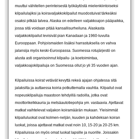
muuttui vähitellen perinteisestä työkäytöstä mielenkiintoiseksi
kilpailulajiksi ja koiravaljakkokilpailut muodostuivat tärkeäksi
osaksi pitkää talvea. Alaska on edelleen valjakkoajon pääpaikka,
jossa sitä voidaan pitää kansallisurheiluna. Alaskasta
valjakkokilpailut levisivät pian Kanadaan ja 1960-luvulla
Eurooppaan. Pohjoismaiden lisäksi harrastuksella on vahva
jalansija myös keski-Euroopassa. Suomessa rotujärjestö on
alusta asti organisoinnut kilpailu- ja koetoimintaa,
valjakkoajokilpailuja on Suomessa ollut jo yli 35 vuoden ajan.
Kilpailuissa koirat vetävät kevyttä rekeä ajajan ohjatessa sitä
jalaksilta ja auttaessa koiria potkuttemalla vauhtia. Kilpailut ovat
nopeuskilpailuja maastoon tehdyillä radoilla, jotka ovat
moottorikelkkauria ja metsäautotiepohjia ym. vastaavia. Ajettavat
matkat vaihtelevat valjakon koiramäärän mukaan. Yleisimmät
kilpailuluokat ovat kolmen-neljän, kuuden ja kahdeksan koiran
luokat, joissa ajettavat matkat ovat noin 10, 15-20 ja 20-25 km.
Kilpailuissa on myös omat luokat lapsille ja nuorille. Joissakin