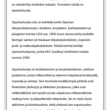
on rekisteröity virallisiksi roduiksi. Tunnetuin näistä on
siperianhusky.
Siperianhusky-rotu on kehitetty koillis-Siperian
alkuperäiskansojen, tsuktsien, korjakkien, kamtsadaalien ja
jukagirien koirista USA:ssa. 1900-luvun alussa koiria tuotettiin
Beringin salmen yli Alaskaan kilpailutarkoituksiin, nopeisiin
posti- ja matkustajakuljetuksiin. Näistä koirista kehittyi
siperianhuskyrotu, jonka AKC hyväksyi viralliseksi roduksi
vuonna 1930.
Siperianhusky on keskikokoinen ja kevytrakenteinen, arktinen
pystykorva, jonka mittasuhteet ja rakenne heijastavat kestävyyttä,
nopeutta ja voimaa. Sen huomiota herättävimpiä piirteitä ovat
lihaksiston jäntevyys ja liikkeiden joustavuus, jotka ovat
välttämättömiä sen kyvylle juosta valjakossa mittaamattomia
matkoja lumi- ja jääpeitteisillä rekipoluilla. Se on myös hyvin
aktiivinen ja toimintavalmis, mikä yhdessä sen sopuisuuden